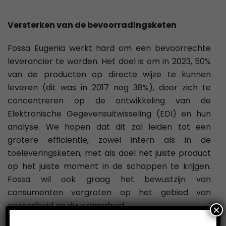
Versterken van de bevoorradingsketen
Fossa Eugenia werkt hard om een bevoorrechte
leverancier te worden. Het doel is om in 2023, 50%
van de producten op directe wijze te kunnen
leveren (dit was in 2017 nog 38%), door zich te
concentreren op de ontwikkeling van de
Elektronische Gegevensuitwisseling (EDI) en hun
analyse. We hopen dat dit zal leiden tot een
grotere efficiëntie, zowel intern als in de
toeleveringsketen, met als doel het juiste product
op het juiste moment in de schappen te krijgen.
Fossa wil ook graag het bewustzijn van
consumenten vergroten op het gebied van
gezondheid en duurzaamheid.
×